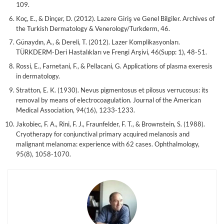
109.
Koç, E., & Dinçer, D. (2012). Lazere Giriş ve Genel Bilgiler. Archives of
the Turkish Dermatology & Venerology/Turkderm, 46.
Günaydın, A., & Dereli, T. (2012). Lazer Komplikasyonları.
TÜRKDERM-Deri Hastalıkları ve Frengi Arşivi, 46(Supp: 1), 48-51.
Rossi, E., Farnetani, F., & Pellacani, G. Applications of plasma exeresis
in dermatology.
Stratton, E. K. (1930). Nevus pigmentosus et pilosus verrucosus: its
removal by means of electrocoagulation. Journal of the American
Medical Association, 94(16), 1233-1233.
Jakobiec, F. A., Rini, F. J., Fraunfelder, F. T., & Brownstein, S. (1988).
Cryotherapy for conjunctival primary acquired melanosis and
malignant melanoma: experience with 62 cases. Ophthalmology,
95(8), 1058-1070.