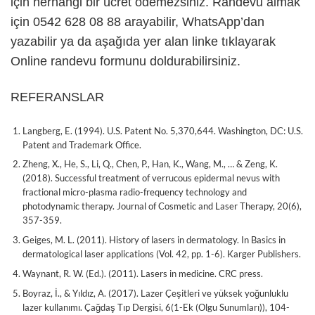
için herhangi bir ücret ödemezsiniz. Randevu almak
için 0542 628 08 88 arayabilir, WhatsApp’dan
yazabilir ya da aşağıda yer alan linke tıklayarak
Online randevu formunu doldurabilirsiniz.
REFERANSLAR
Langberg, E. (1994). U.S. Patent No. 5,370,644. Washington, DC: U.S.
Patent and Trademark Office.
Zheng, X., He, S., Li, Q., Chen, P., Han, K., Wang, M., … & Zeng, K.
(2018). Successful treatment of verrucous epidermal nevus with
fractional micro-plasma radio-frequency technology and
photodynamic therapy. Journal of Cosmetic and Laser Therapy, 20(6),
357-359.
Geiges, M. L. (2011). History of lasers in dermatology. In Basics in
dermatological laser applications (Vol. 42, pp. 1-6). Karger Publishers.
Waynant, R. W. (Ed.). (2011). Lasers in medicine. CRC press.
Boyraz, İ., & Yıldız, A. (2017). Lazer Çeşitleri ve yüksek yoğunluklu
lazer kullanımı. Çağdaş Tıp Dergisi, 6(1-Ek (Olgu Sunumları)), 104-