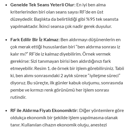
Genelde Tek Seans Yeterli Olur:
En iyi ben alma
kriterlerinden biri olan seans sayısı RF’de en üst
düzeydedir. Başlıkta da belirtildiği gibi %95 tek seansta
yapılmaktadır. İkinci seansa çok nadir gerek duyulur.
Fark Edilir Bir İz Kalmaz:
Ben aldırmayı düşünenlerin en
çok merak ettiği hususlardan biri “ben aldırma sonrası iz
kalır mı?” RF’de iz kalmaz diyebilirim. Örnek vermek
gerekirse: Sizi tanımayan birisi ben aldırdığınızı fark
etmeyebilir. Resim 1. de örnek bir işlem görebilirsiniz. Tabii
ki, ben alımı sonrasındaki 2 aylık sürece “iyileşme süreci”
diyoruz. Bu süreçte, ilk günler kabuk oluşumu, sonrasında
pembe ve kırmızı renk görünümü her işlem sonrası
rutindir.
RF ile Aldırma Fiyatı Ekonomiktir:
Diğer yöntemlere göre
oldukça ekonomik bir şekilde işlem yapılmasına olanak
tanır. Kullanılan cihazın ekonomik oluşu, anestezi